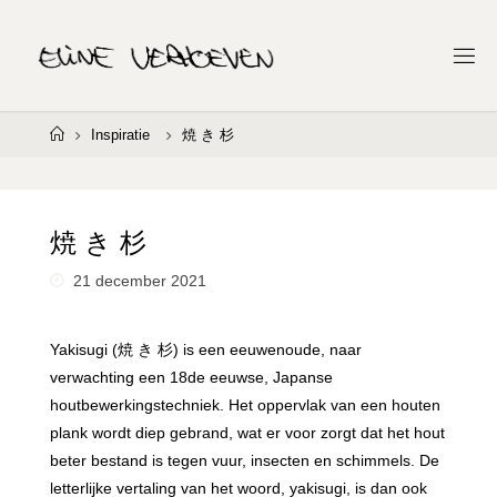
Ga
naar
E
de
L
I
inhoud
N
E
Home
Inspiratie
焼 き 杉
V
E
R
H
O
E
V
焼 き 杉
E
N
21 december 2021
Yakisugi (焼 き 杉) is een eeuwenoude, naar
verwachting een 18de eeuwse, Japanse
houtbewerkingstechniek. Het oppervlak van een houten
plank wordt diep gebrand, wat er voor zorgt dat het hout
beter bestand is tegen vuur, insecten en schimmels. De
letterlijke vertaling van het woord, yakisugi, is dan ook