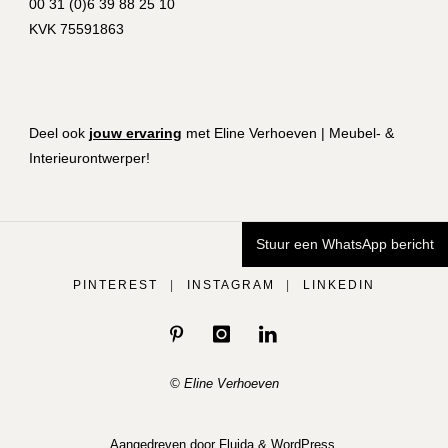
00 31 (0)6 39 88 25 10
KVK 75591863
Deel ook
jouw ervaring
met Eline Verhoeven | Meubel- &
Interieurontwerper!
Stuur een WhatsApp bericht
PINTEREST
|
INSTAGRAM
|
LINKEDIN
© Eline Verhoeven
Aangedreven door
Fluida
&
WordPress.