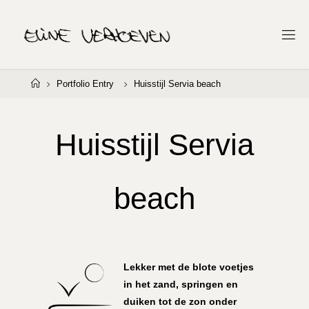
Ga
naar
E
de
L
I
inhoud
N
E
Home
Portfolio Entry
Huisstijl Servia beach
V
E
R
H
O
Huisstijl Servia
E
V
E
N
beach
Lekker met de blote voetjes
in het zand, springen en
duiken tot de zon onder