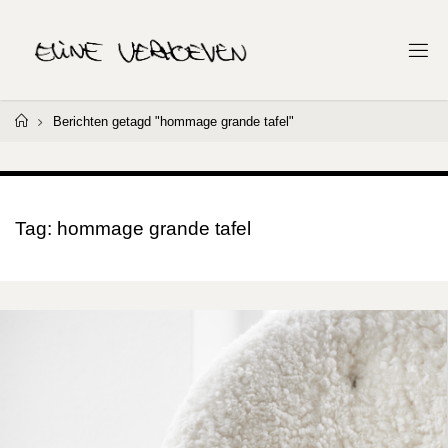
Ga
naar
E
de
L
I
inhoud
N
E
Home
Berichten getagd "hommage grande tafel"
V
E
R
H
O
E
V
Tag:
hommage grande tafel
E
N