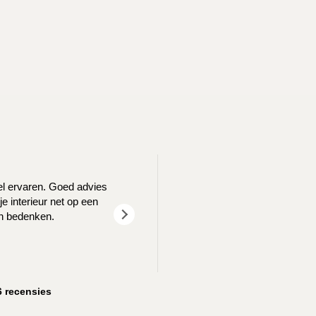
T
eel ervaren. Goed advies
We waren opzoek naar een nieuw log
e interieur net op een
goed geholpen! We z
en bedenken.
6 recensies