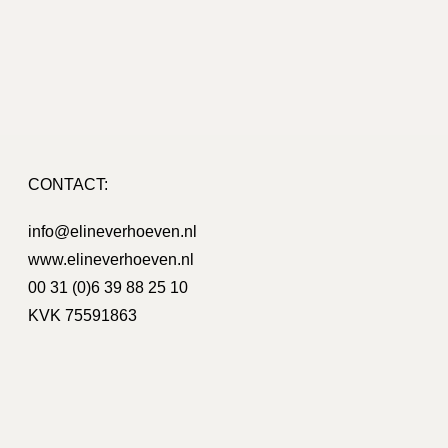
CONTACT:
on Bouman
info@elineverhoeven.nl
www.elineverhoeven.nl
o / nieuwe huisstijl, hierbij heeft Eline ons
Wij zijn heel
ijn erg blij met het resultaat!
creatieve i
00 31 (0)6 39 88 25 10
voor een g
KVK 75591863