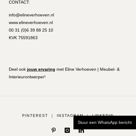
CONTACT:
info@elineverhoeven.nl
www.elineverhoeven.nl
00 31 (0)6 39 88 25 10
KVK 75591863
Deel ook
jouw ervaring
met Eline Verhoeven | Meubel- &
Interieurontwerper!
PINTEREST
|
INSTAGRAM
|
LINKEDIN
Stuur een WhatsApp bericht