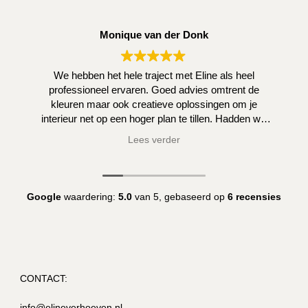
termen
Monique van der Donk
op
We hebben het hele traject met Eline als heel
een
professioneel ervaren. Goed advies omtrent de
kleuren maar ook creatieve oplossingen om je
rijtje!"
interieur net op een hoger plan te tillen. Hadden we
zelf niet kunnen bedenken.
Lees verder
Google
waardering:
5.0
van 5,
gebaseerd op
6 recensies
CONTACT:
info@elineverhoeven.nl