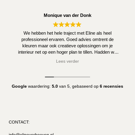
termen
Monique van der Donk
op
We hebben het hele traject met Eline als heel
een
professioneel ervaren. Goed advies omtrent de
kleuren maar ook creatieve oplossingen om je
rijtje!"
interieur net op een hoger plan te tillen. Hadden we
zelf niet kunnen bedenken.
Lees verder
Google
waardering:
5.0
van 5,
gebaseerd op
6 recensies
CONTACT:
info@elineverhoeven.nl