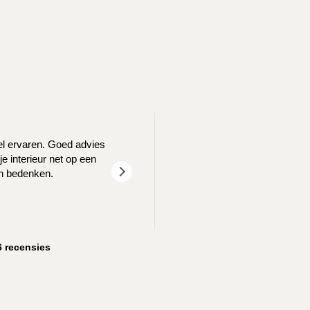
T
eel ervaren. Goed advies
We waren opzoek naar een nieuw log
e interieur net op een
goed geholpen! We z
en bedenken.
6 recensies