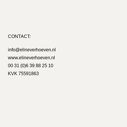
CONTACT:
on Bouman
info@elineverhoeven.nl
www.elineverhoeven.nl
o / nieuwe huisstijl, hierbij heeft Eline ons
Wij zijn heel
ijn erg blij met het resultaat!
creatieve i
00 31 (0)6 39 88 25 10
voor een g
KVK 75591863