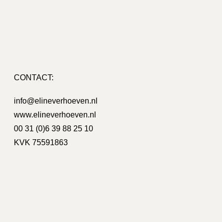
CONTACT:
on Bouman
info@elineverhoeven.nl
www.elineverhoeven.nl
o / nieuwe huisstijl, hierbij heeft Eline ons
Wij zijn heel
ijn erg blij met het resultaat!
creatieve i
00 31 (0)6 39 88 25 10
voor een g
KVK 75591863