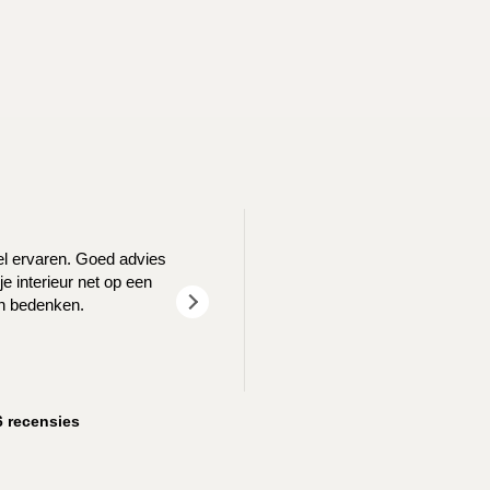
T
eel ervaren. Goed advies
We waren opzoek naar een nieuw log
e interieur net op een
goed geholpen! We z
en bedenken.
6 recensies