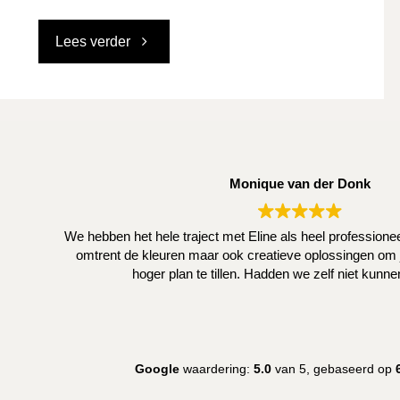
"Elektrisch
Lees verder
verwarmen"
Monique van der Donk
We hebben het hele traject met Eline als heel profession
omtrent de kleuren maar ook creatieve oplossingen om j
hoger plan te tillen. Hadden we zelf niet kunn
Google
waardering:
5.0
van 5,
gebaseerd op