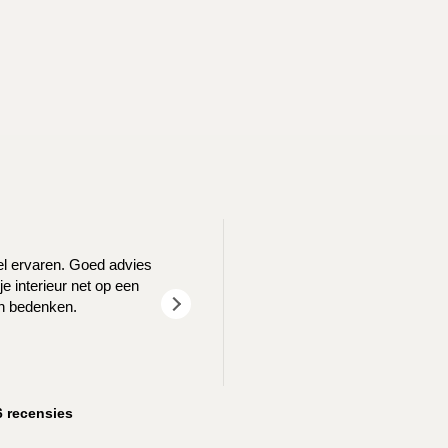
T
eel ervaren. Goed advies
We waren opzoek naar een nieuw log
e interieur net op een
goed geholpen! We z
en bedenken.
6 recensies