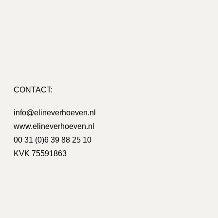
CONTACT:
on Bouman
info@elineverhoeven.nl
www.elineverhoeven.nl
o / nieuwe huisstijl, hierbij heeft Eline ons
Wij zijn heel
ijn erg blij met het resultaat!
creatieve i
00 31 (0)6 39 88 25 10
voor een g
KVK 75591863