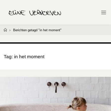
Ga
naar
E
de
L
I
inhoud
N
E
Home
Berichten getagd "in het moment"
V
E
R
H
O
E
V
Tag:
in het moment
E
N