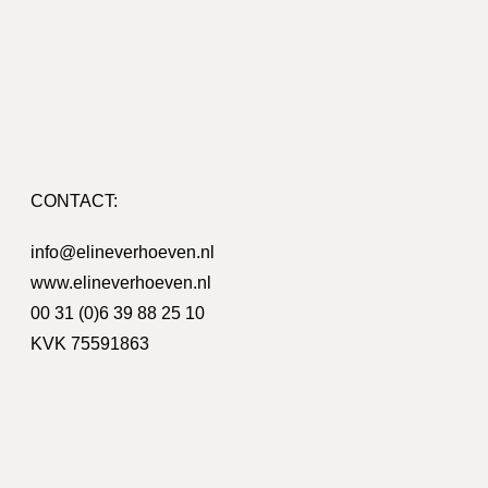
CONTACT:
on Bouman
info@elineverhoeven.nl
www.elineverhoeven.nl
o / nieuwe huisstijl, hierbij heeft Eline ons
Wij zijn heel
ijn erg blij met het resultaat!
creatieve i
00 31 (0)6 39 88 25 10
voor een g
KVK 75591863