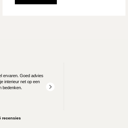
T
eel ervaren. Goed advies
We waren opzoek naar een nieuw log
e interieur net op een
goed geholpen! We z
en bedenken.
6 recensies