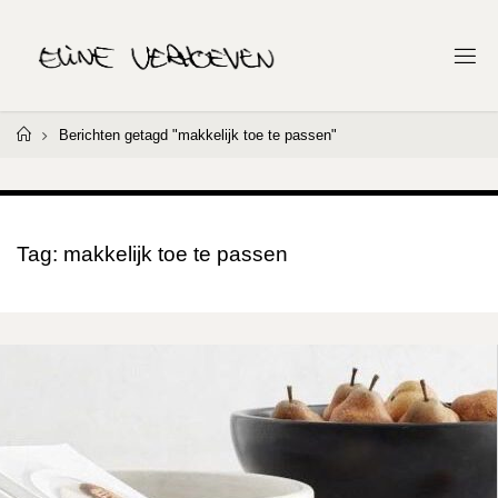
Ga
naar
E
de
L
I
inhoud
N
E
Home
Berichten getagd "makkelijk toe te passen"
V
E
R
H
O
E
V
Tag:
makkelijk toe te passen
E
N