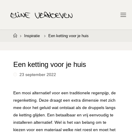
Ga
naar
E
de
L
I
inhoud
N
E
Home
Inspiratie
Een ketting voor je huis
V
E
R
H
O
E
V
Een ketting voor je huis
E
N
23 september 2022
Een mooi alternatief voor een traditionele regenpijp, de
regenketting. Deze draagt een extra dimensie met zich
mee door het geluid wat ontstaat als de druppels langs
de ketting glijden. Een betaalbaar en vrij eenvoudig te
installeren alternatief. Wel is het van belang om te
kiezen voor een materiaal welke niet roest en moet het